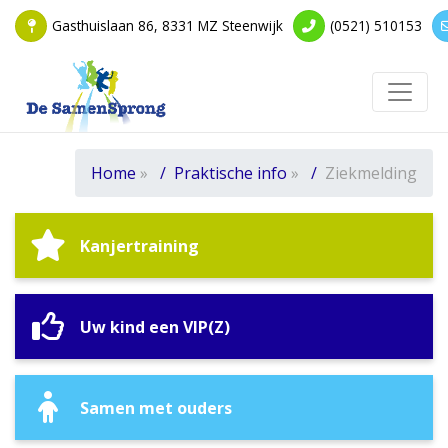
Gasthuislaan 86, 8331 MZ Steenwijk
(0521) 510153
Toggle
Home
»
Praktische info
»
Ziekmelding
Kanjertraining
Uw kind een VIP(Z)
Samen met ouders