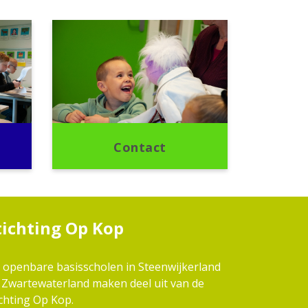
Contact
tichting Op Kop
 openbare basisscholen in Steenwijkerland
 Zwartewaterland maken deel uit van de
ichting Op Kop.