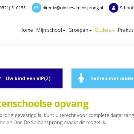
(0521) 510153
directie@obsdesamensprong.nl
Schooll
Home
Mijn school
Groepen
Ouders
Prakti
Uw kind een VIP(Z)
Samen met ouder
tenschoolse opvang
rong gevestigd is, kunt u terecht voor complete dagarrang
e en Obs De Samensprong maakt dit mogelijk.