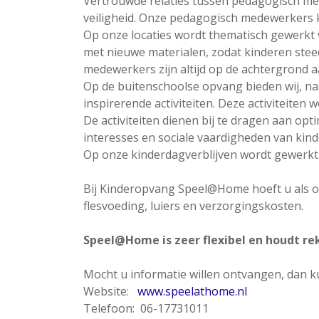
Vertrouwde relaties tussen pedagogisch med
veiligheid. Onze pedagogisch medewerkers 
Op onze locaties wordt thematisch gewerkt 
met nieuwe materialen, zodat kinderen st
medewerkers zijn altijd op de achtergrond 
Op de buitenschoolse opvang bieden wij, na
inspirerende activiteiten. Deze activiteite
De activiteiten dienen bij te dragen aan opt
interesses en sociale vaardigheden van kind
Op onze kinderdagverblijven wordt gewerkt m
Bij Kinderopvang Speel@Home hoeft u als ou
flesvoeding, luiers en verzorgingskosten.
Speel@Home is zeer flexibel en houdt r
Mocht u informatie willen ontvangen, dan 
Website:
www.speelathome.nl
Telefoon: 06-17731011