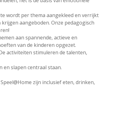
delen, het is de basis van emotionele
te wordt per thema aangekleed en verrijkt
n krijgen aangeboden. Onze pedagogisch
ren!
n nemen aan spannende, actieve en
ehoeften van de kinderen opgezet.
De activiteiten stimuleren de talenten,
n en slapen centraal staan.
Speel@Home zijn inclusief eten, drinken,