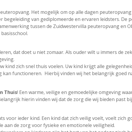
euteropvang. Het mogelijk om op alle dagen peuteropvang
r begeleiding van gediplomeerde en ervaren leidsters. De 
 samenwerking tussen de Zuidwestervilla peuteropvang en
 basisschool.
ren, dat doet u niet zomaar. Als ouder wilt u immers de z
geving.
kind zich snel thuis voelen. Uw kind krijgt alle gelegenhei
g kan functioneren. Hierbij vinden wij het belangrijk goed na
n Thuis
! Een warme, veilige en gemoedelijke omgeving waa
t. Belangrijk hierin vinden wij dat de zorg die wij bieden past 
oor ieder kind. Een kind dat zich veilig voelt, voelt zich g
e aan de zorg voor fysieke en emotionele veiligheid.