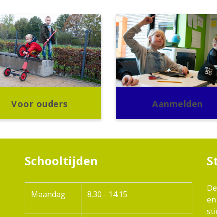
Voor ouders
Aanmelden
Schooltijden
S
De
Maandag
8.30 - 14.15
en
st