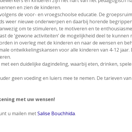
ewerkers en kinderen zijn het hart van het pedagogisch han
kennen en zien de kinderen.
volgens de voor- en vroegschoolse educatie. De groepsruim
eeds weer nieuwe onderwerpen en daarbij horende begrippe
aanwezig om te stimuleren, te motiveren en te enthousiasme
ast de ‘gewone activiteiten’ de mogelijkheid deel te kunne
n worden in overleg met de kinderen en naar de wensen en b
imale ontwikkelingskansen voor alle kinderen van 4-12 jaar. 
eren.
et een duidelijke dagindeling, waarbij eten, drinken, spele
der geen voeding en luiers mee te nemen. De tarieven van 
ekening met uw wensen!
kunt u mailen met
Salise Bouchhida
.