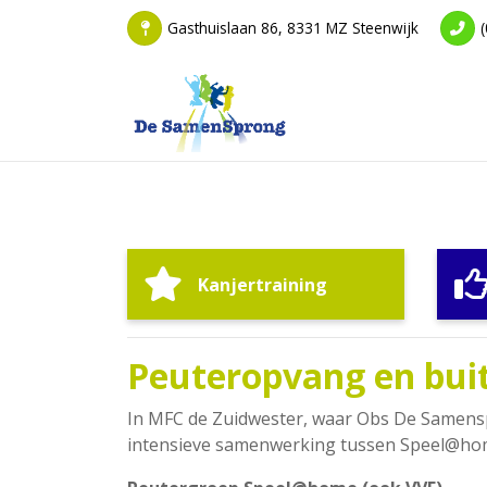
Gasthuislaan 86, 8331 MZ Steenwijk
Kanjertraining
Peuteropvang en bui
In MFC de Zuidwester, waar Obs De Samensp
intensieve samenwerking tussen Speel@hom