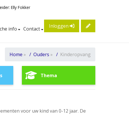
eider: Elly Fokker
Inloggen
sche info
Contact
Home
»
Ouders
»
Kinderopvang
s
Thema
ementen voor uw kind van 0-12 jaar. De