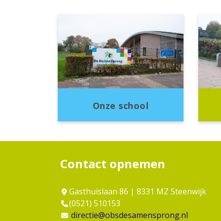
Onze school
Contact opnemen
Gasthuislaan 86 | 8331 MZ Steenwijk
(0521) 510153
directie@obsdesamensprong.nl