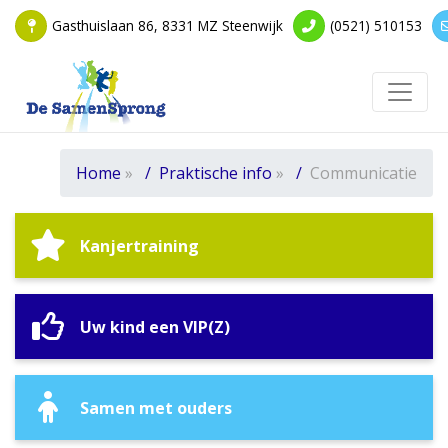
Gasthuislaan 86, 8331 MZ Steenwijk
(0521) 510153
Toggle
Home
»
Praktische info
»
Communicatie
Kanjertraining
Uw kind een VIP(Z)
Samen met ouders