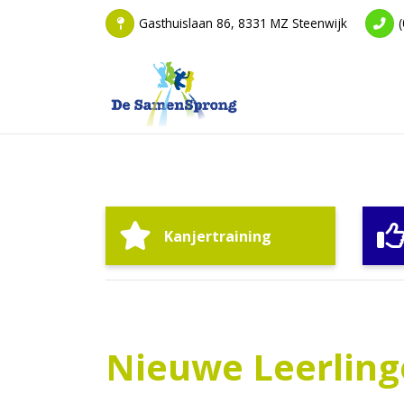
Gasthuislaan 86, 8331 MZ Steenwijk
Kanjertraining
Nieuwe 