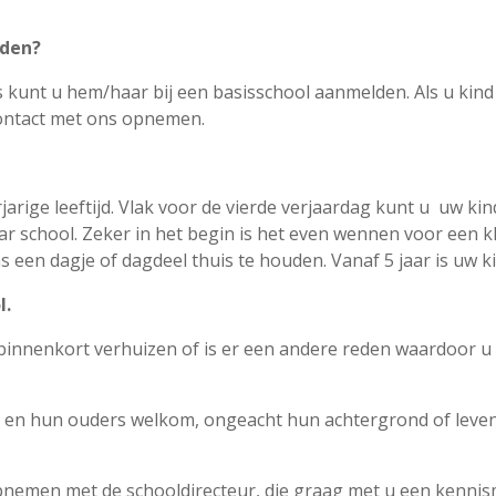
lden?
s kunt u hem/haar bij een basisschool aanmelden. Als u ki
 contact met ons opnemen.
arige leeftijd. Vlak voor de vierde verjaardag kunt u uw k
naar school. Zeker in het begin is het even wennen voor een 
een dagje of dagdeel thuis te houden. Vanaf 5 jaar is uw kin
l.
 binnenkort verhuizen of is er een andere reden waardoor 
n en hun ouders welkom, ongeacht hun achtergrond of leven
pnemen met de schooldirecteur, die graag met u een kennis