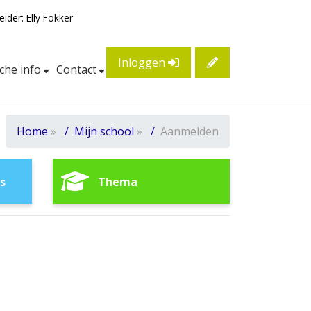
eider: Elly Fokker
Inloggen
sche info
Contact
Home
»
Mijn school
»
Aanmelden
s
Thema