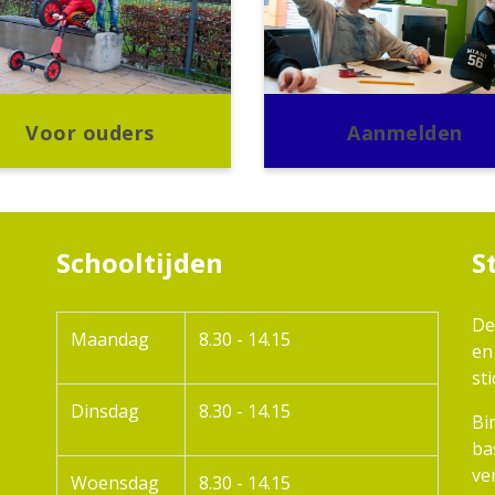
Voor ouders
Aanmelden
Schooltijden
S
De
Maandag
8.30 - 14.15
en
st
Dinsdag
8.30 - 14.15
Bi
ba
ve
Woensdag
8.30 - 14.15