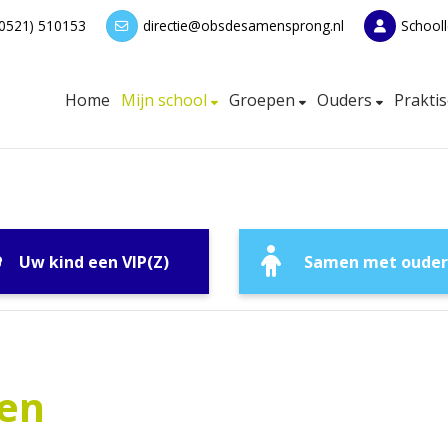
(0521) 510153
directie@obsdesamensprong.nl
Schooll
Home
Mijn school
Groepen
Ouders
Prakti
Uw kind een VIP(Z)
Samen met ouder
Leerlingen