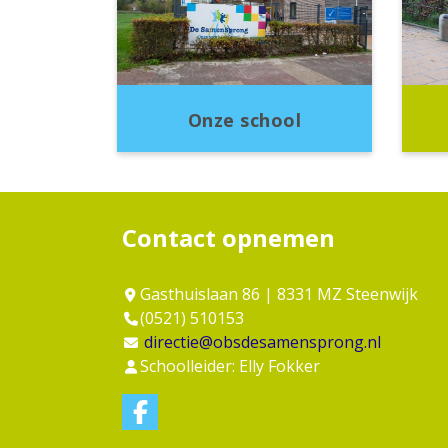
Onze school
Contact opnemen
Gasthuislaan 86 | 8331 MZ Steenwijk
(0521) 510153
directie@obsdesamensprong.nl
Schoolleider: Elly Fokker