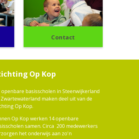
Contact
tichting Op Kop
 openbare basisscholen in Steenwijkerland
 Zwartewaterland maken deel uit van de
ichting Op Kop.
nnen Op Kop werken 14 openbare
sisscholen samen. Circa 200 medewerkers
rzorgen het onderwijs aan zo'n